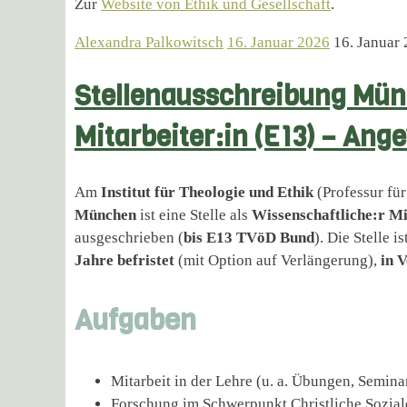
Zur
Website von Ethik und Gesellschaft
.
Alexandra Palkowitsch
16. Januar 2026
16. Januar
Stellenausschreibung Mün
Mitarbeiter:in (E13) – Ang
Am
Institut für Theologie und Ethik
(Professur fü
München
ist eine Stelle als
Wissenschaftliche:r Mi
ausgeschrieben (
bis E13 TVöD Bund
). Die Stelle is
Jahre befristet
(mit Option auf Verlängerung),
in V
Aufgaben
Mitarbeit in der Lehre (u. a. Übungen, Seminar
Forschung im Schwerpunkt Christliche Sozia