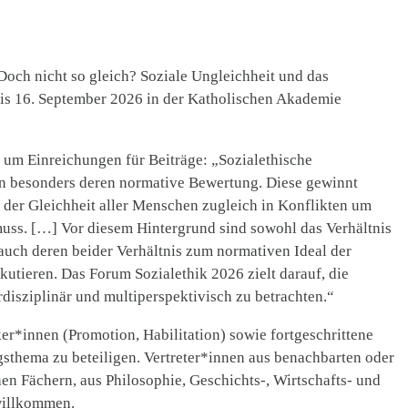
Doch nicht so gleich? Soziale Ungleichheit und das
 bis 16. September 2026 in der Katholischen Akademie
n um Einreichungen für Beiträge: „Sozialethische
en besonders deren normative Bewertung. Diese gewinnt
l der Gleichheit aller Menschen zugleich in Konflikten um
uss. […] Vor diesem Hintergrund sind sowohl das Verhältnis
auch deren beider Verhältnis zum normativen Ideal der
utieren. Das Forum Sozialethik 2026 zielt darauf, die
erdisziplinär und multiperspektivisch zu betrachten.“
r*innen (Promotion, Habilitation) sowie fortgeschrittene
gsthema zu beteiligen. Vertreter*innen aus benachbarten oder
en Fächern, aus Philosophie, Geschichts-, Wirtschafts- und
 willkommen.