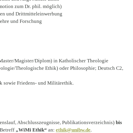
motion zum Dr. phil. möglich)
nen und Drittmitteleinwerbung
Lehre und Forschung
Master/Magister/Diplom) in Katholischer Theologie
eologie/Theologische Ethik) oder Philosophie; Deutsch C2,
 sowie Friedens- und Militärethik.
benslauf, Abschlusszeugnisse, Publikationsverzeichnis)
bis
Betreff
„WiMi Ethik“
an:
ethik@unibw.de
.