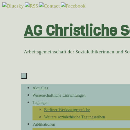
Zum
Inhalt
springen
AG Christliche S
Arbeitsgemeinschaft der Sozialethikerinnen und S
Zum
Aktuelles
Inhalt
Wissenschaftliche Einrichtungen
springen
Tagungen
Berliner Werkstattgespräche
Weitere sozialethische Tagungsreihen
Publikationen