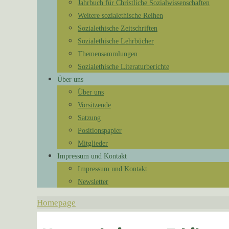
Jahrbuch für Christliche Sozialwissenschaften
Weitere sozialethische Reihen
Sozialethische Zeitschriften
Sozialethische Lehrbücher
Themensammlungen
Sozialethische Literaturberichte
Über uns
Über uns
Vorsitzende
Satzung
Positionspapier
Mitglieder
Impressum und Kontakt
Impressum und Kontakt
Newsletter
Homepage