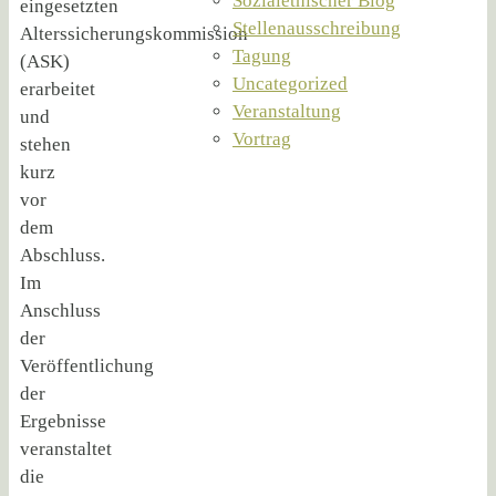
Sozialethischer Blog
eingesetzten
Stellenausschreibung
Alterssicherungskommission
Tagung
(ASK)
Uncategorized
erarbeitet
Veranstaltung
und
Vortrag
stehen
kurz
vor
dem
Abschluss.
Im
Anschluss
der
Veröffentlichung
der
Ergebnisse
veranstaltet
die