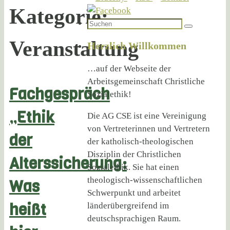
Kategorie:
Suchen
Suchen
nach:
Veranstaltung
Herzlich Willkommen
…auf der Webseite der
Arbeitsgemeinschaft Christliche
Fachgespräch
Sozialethik!
„Ethik
Die AG CSE ist eine Vereinigung
von Vertreterinnen und Vertretern
der
der katholisch-theologischen
Disziplin der Christlichen
Alterssicherung:
Sozialethik. Sie hat einen
theologisch-wissenschaftlichen
Was
Schwerpunkt und arbeitet
heißt
länderübergreifend im
deutschsprachigen Raum.