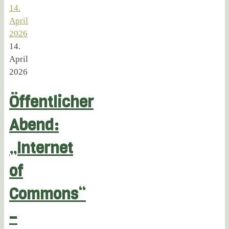
14.
April
2026
14.
April
2026
Öffentlicher
Abend:
„Internet
of
Commons“
–