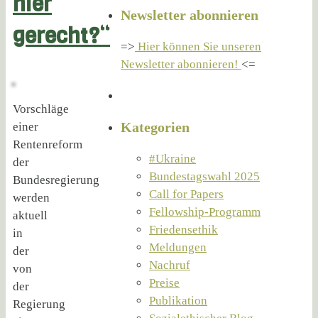
hier
Newsletter abonnieren
gerecht?“
=>
Hier können Sie unseren
Newsletter abonnieren!
<=
Vorschläge
Kategorien
einer
Rentenreform
#Ukraine
der
Bundestagswahl 2025
Bundesregierung
Call for Papers
werden
Fellowship-Programm
aktuell
Friedensethik
in
Meldungen
der
Nachruf
von
Preise
der
Publikation
Regierung