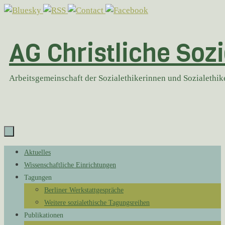
Zum
Inhalt
springen
AG Christliche Sozi
Arbeitsgemeinschaft der Sozialethikerinnen und Sozialethi
Zum
Aktuelles
Inhalt
Wissenschaftliche Einrichtungen
springen
Tagungen
Berliner Werkstattgespräche
Weitere sozialethische Tagungsreihen
Publikationen