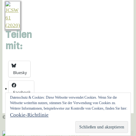
Teilen
mit:
Bluesky
Facebook
Datenschutz & Cookies: Diese Webseite verwendet Cookies. Wenn Sie die
Webseite weiterhin nutzen, stimmen Sie der Verwendung von Cookies zu.
Weitere Informationen, beispielsweise zur Kontrolle von Cookies, finden Sie hier:
Cookie-Richtlinie
© AG Christliche Sozialethik 2021
Präsentiert von
Nirvana
&
WordPress.