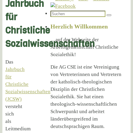
Jahrbuch
Suchen
für
Suchen
nach:
Herzlich Willkommen
Christliche
…auf der Webseite der
Sozialwissenschaften
Arbeitsgemeinschaft Christliche
Sozialethik!
Das
Die AG CSE ist eine Vereinigung
Jahrbuch
von Vertreterinnen und Vertretern
für
der katholisch-theologischen
Christliche
Disziplin der Christlichen
Sozialwissenschaften
Sozialethik. Sie hat einen
(JCSW)
theologisch-wissenschaftlichen
versteht
Schwerpunkt und arbeitet
sich
länderübergreifend im
als
deutschsprachigen Raum.
Leitmedium