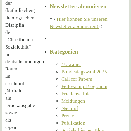
der
Newsletter abonnieren
(katholischen)
theologischen
=>
Hier können Sie unseren
Disziplin
Newsletter abonnieren!
<=
der
„Christlichen
Sozialethik“
Kategorien
im
deutschsprachigen
#Ukraine
Raum.
Bundestagswahl 2025
Es
Call for Papers
erscheint
Fellowship-Programm
jährlich
Friedensethik
als
Meldungen
Druckausgabe
Nachruf
sowie
Preise
als
Publikation
Open
Sozialethischer Blog