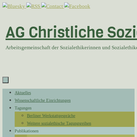
Zum
Inhalt
springen
AG Christliche Sozi
Arbeitsgemeinschaft der Sozialethikerinnen und Sozialethi
Zum
Aktuelles
Inhalt
Wissenschaftliche Einrichtungen
springen
Tagungen
Berliner Werkstattgespräche
Weitere sozialethische Tagungsreihen
Publikationen