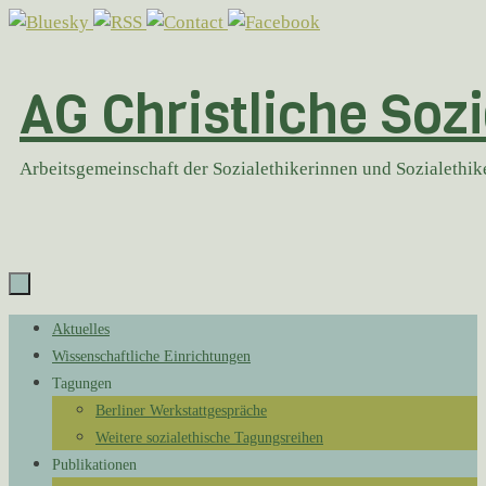
Zum
Inhalt
springen
AG Christliche Sozi
Arbeitsgemeinschaft der Sozialethikerinnen und Sozialethi
Zum
Aktuelles
Inhalt
Wissenschaftliche Einrichtungen
springen
Tagungen
Berliner Werkstattgespräche
Weitere sozialethische Tagungsreihen
Publikationen