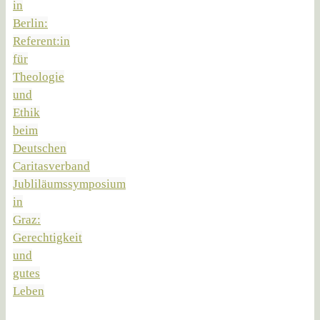
in
Berlin:
Referent:in
für
Theologie
und
Ethik
beim
Deutschen
Caritasverband
Jubliläumssymposium
in
Graz:
Gerechtigkeit
und
gutes
Leben