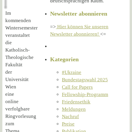
deutschsprachigen Raum.
Im
Newsletter abonnieren
kommenden
=>
Hier können Sie unseren
Wintersemester
Newsletter abonnieren!
<=
veranstaltet
die
Katholisch-
Theologische
Kategorien
Fakultät
der
#Ukraine
Universität
Bundestagswahl 2025
Wien
Call for Papers
eine
Fellowship-Programm
online
Friedensethik
verfolgbare
Meldungen
Ringvorlesung
Nachruf
zum
Preise
Thema
Publikation