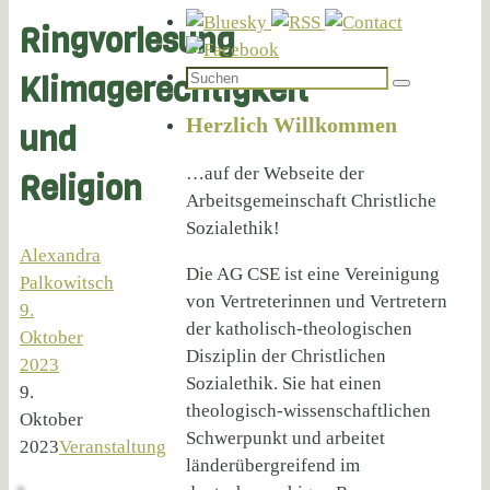
Ringvorlesung
Suchen
Klimagerechtigkeit
Suchen
nach:
Herzlich Willkommen
und
…auf der Webseite der
Religion
Arbeitsgemeinschaft Christliche
Sozialethik!
Alexandra
Die AG CSE ist eine Vereinigung
Palkowitsch
von Vertreterinnen und Vertretern
9.
der katholisch-theologischen
Oktober
Disziplin der Christlichen
2023
Sozialethik. Sie hat einen
9.
theologisch-wissenschaftlichen
Oktober
Schwerpunkt und arbeitet
2023
Veranstaltung
länderübergreifend im