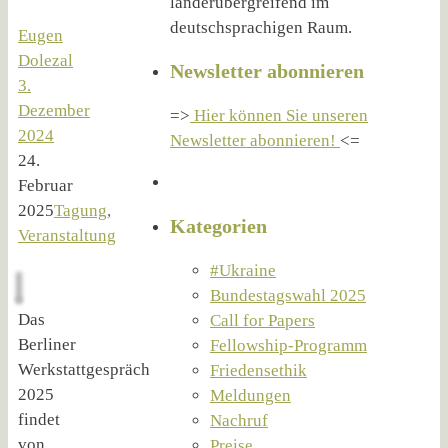
länderübergreifend im
deutschsprachigen Raum.
Eugen
Dolezal
Newsletter abonnieren
3.
Dezember
=>
Hier können Sie unseren
2024
Newsletter abonnieren!
<=
24.
Februar
2025
Tagung
,
Kategorien
Veranstaltung
#Ukraine
Bundestagswahl 2025
Das
Call for Papers
Berliner
Fellowship-Programm
Werkstattgespräch
Friedensethik
2025
Meldungen
findet
Nachruf
von
Preise