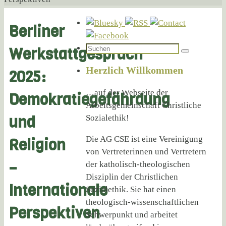
Berliner
Suchen
Werkstattgespräch
Suchen
nach:
Herzlich Willkommen
2025:
…auf der Webseite der
Demokratiegefährdung
Arbeitsgemeinschaft Christliche
und
Sozialethik!
Die AG CSE ist eine Vereinigung
Religion
von Vertreterinnen und Vertretern
–
der katholisch-theologischen
Disziplin der Christlichen
Internationale
Sozialethik. Sie hat einen
theologisch-wissenschaftlichen
Perspektiven
Schwerpunkt und arbeitet