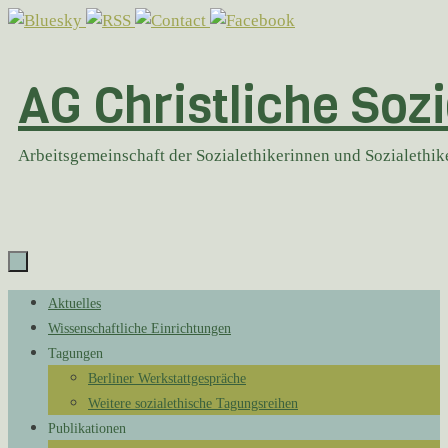
Zum
Inhalt
springen
AG Christliche Sozi
Arbeitsgemeinschaft der Sozialethikerinnen und Sozialethi
Zum
Aktuelles
Inhalt
Wissenschaftliche Einrichtungen
springen
Tagungen
Berliner Werkstattgespräche
Weitere sozialethische Tagungsreihen
Publikationen