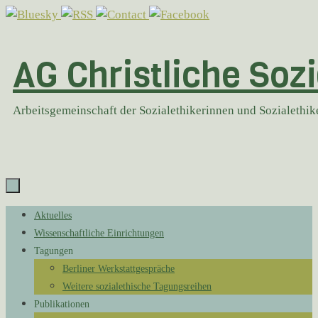
Zum
Inhalt
springen
AG Christliche Sozi
Arbeitsgemeinschaft der Sozialethikerinnen und Sozialethi
Zum
Aktuelles
Inhalt
Wissenschaftliche Einrichtungen
springen
Tagungen
Berliner Werkstattgespräche
Weitere sozialethische Tagungsreihen
Publikationen