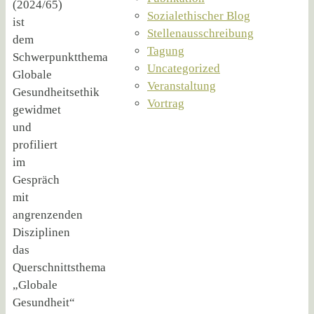
(2024/65)
Sozialethischer Blog
ist
Stellenausschreibung
dem
Tagung
Schwerpunktthema
Uncategorized
Globale
Veranstaltung
Gesundheitsethik
Vortrag
gewidmet
und
profiliert
im
Gespräch
mit
angrenzenden
Disziplinen
das
Querschnittsthema
„Globale
Gesundheit“