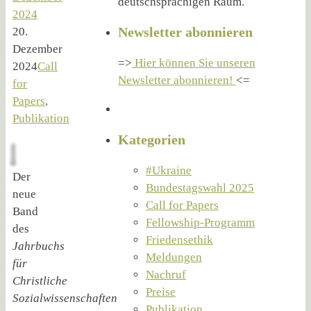
deutschsprachigen Raum.
2024
Newsletter abonnieren
20.
Dezember
=>
Hier können Sie unseren
2024
Call
Newsletter abonnieren!
<=
for
Papers
,
Publikation
Kategorien
#Ukraine
Der
Bundestagswahl 2025
neue
Call for Papers
Band
Fellowship-Programm
des
Friedensethik
Jahrbuchs
Meldungen
für
Nachruf
Christliche
Preise
Sozialwissenschaften
Publikation