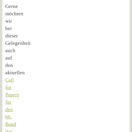
Gerne
möchten
wir
bei
dieser
Gelegenheit
auch
auf
den
aktuellen
Call
for
Papers
für
den
66.
Band
des