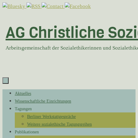
Zum
Inhalt
springen
AG Christliche Sozi
Arbeitsgemeinschaft der Sozialethikerinnen und Sozialethi
Zum
Aktuelles
Inhalt
Wissenschaftliche Einrichtungen
springen
Tagungen
Berliner Werkstattgespräche
Weitere sozialethische Tagungsreihen
Publikationen