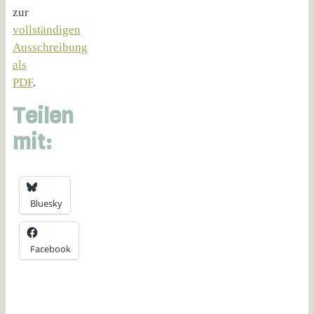
zur
vollständigen
Ausschreibung
als
PDF
.
Teilen
mit:
Bluesky
Facebook