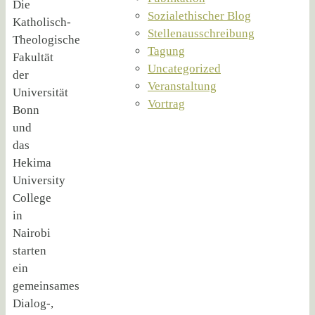
Die
Sozialethischer Blog
Katholisch-
Stellenausschreibung
Theologische
Tagung
Fakultät
Uncategorized
der
Veranstaltung
Universität
Vortrag
Bonn
und
das
Hekima
University
College
in
Nairobi
starten
ein
gemeinsames
Dialog-,