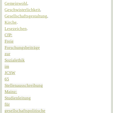
Gemeinwohl
,
Geschwisterlichkeit
,
Gesellschaftsgestaltung
,
Kirche
.
Lesezeichen
.
CfP:
Freie
Forschungsbeiträge
zur
Sozialethik
im
JCSW
65
Stellenausschreibung
Mainz:
Studienleitung
für
gesellschaftspolitische