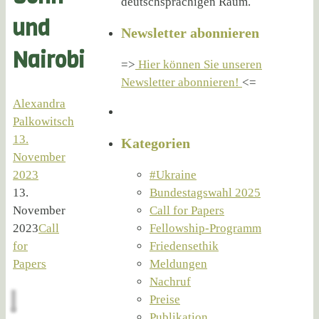
deutschsprachigen Raum.
und
Newsletter abonnieren
Nairobi
=>
Hier können Sie unseren
Newsletter abonnieren!
<=
Alexandra
Palkowitsch
13.
Kategorien
November
2023
#Ukraine
13.
Bundestagswahl 2025
November
Call for Papers
2023
Call
Fellowship-Programm
for
Friedensethik
Papers
Meldungen
Nachruf
Preise
Publikation