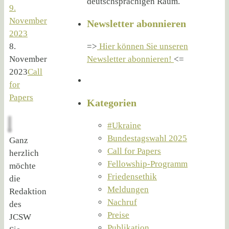
deutschsprachigen Raum.
9.
November
Newsletter abonnieren
2023
8.
=>
Hier können Sie unseren
November
Newsletter abonnieren!
<=
2023
Call
for
Papers
Kategorien
#Ukraine
Bundestagswahl 2025
Ganz
Call for Papers
herzlich
Fellowship-Programm
möchte
Friedensethik
die
Meldungen
Redaktion
Nachruf
des
Preise
JCSW
Publikation