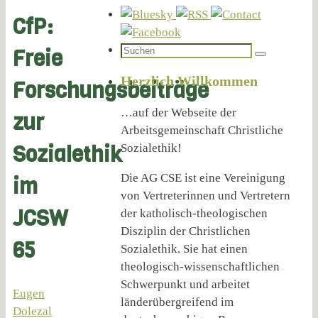
CfP:
Suchen
Freie
Suchen
nach:
Herzlich Willkommen
Forschungsbeiträge
…auf der Webseite der
zur
Arbeitsgemeinschaft Christliche
Sozialethik
Sozialethik!
Die AG CSE ist eine Vereinigung
im
von Vertreterinnen und Vertretern
JCSW
der katholisch-theologischen
Disziplin der Christlichen
65
Sozialethik. Sie hat einen
theologisch-wissenschaftlichen
Schwerpunkt und arbeitet
Eugen
länderübergreifend im
Dolezal