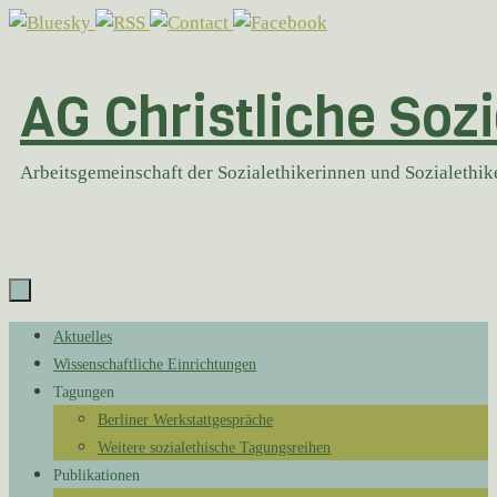
Zum
Inhalt
springen
AG Christliche Sozi
Arbeitsgemeinschaft der Sozialethikerinnen und Sozialethi
Zum
Aktuelles
Inhalt
Wissenschaftliche Einrichtungen
springen
Tagungen
Berliner Werkstattgespräche
Weitere sozialethische Tagungsreihen
Publikationen