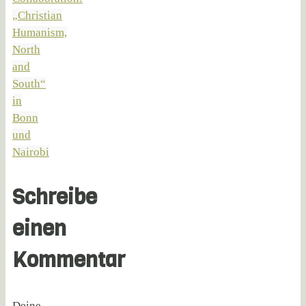
„Christian
Humanism,
North
and
South“
in
Bonn
und
Nairobi
Schreibe
einen
Kommentar
Deine