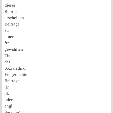
dieser
Rubrik
erscheinen
Beiträge
zu
einem
frei
gewählten
Thema
der
Sozialethik.
Eingereichte
Beiträge
(in
dt.
oder
engl.
Sprache)