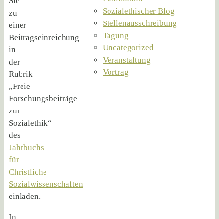
Sie
Sozialethischer Blog
zu
Stellenausschreibung
einer
Tagung
Beitragseinreichung
Uncategorized
in
Veranstaltung
der
Vortrag
Rubrik
„Freie
Forschungsbeiträge
zur
Sozialethik“
des
Jahrbuchs
für
Christliche
Sozialwissenschaften
einladen.
In