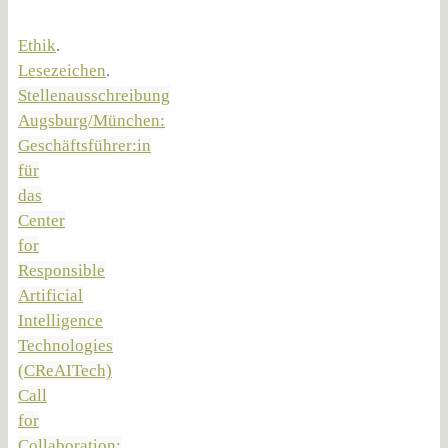
Ethik
.
Lesezeichen
.
Stellenausschreibung
Augsburg/München:
Geschäftsführer:in
für
das
Center
for
Responsible
Artificial
Intelligence
Technologies
(CReAITech)
Call
for
Collaboration: