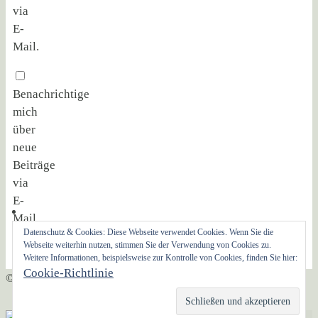
via
E-
Mail.
Benachrichtige
mich
über
neue
Beiträge
via
E-
Mail.
Datenschutz & Cookies: Diese Webseite verwendet Cookies. Wenn Sie die
Webseite weiterhin nutzen, stimmen Sie der Verwendung von Cookies zu.
Weitere Informationen, beispielsweise zur Kontrolle von Cookies, finden Sie hier:
Cookie-Richtlinie
© AG Christliche Sozialethik 2021
Präsentiert von
Nirvana
&
WordPress.