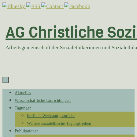
Zum
Inhalt
springen
AG Christliche Sozi
Arbeitsgemeinschaft der Sozialethikerinnen und Sozialethi
Zum
Aktuelles
Inhalt
Wissenschaftliche Einrichtungen
springen
Tagungen
Berliner Werkstattgespräche
Weitere sozialethische Tagungsreihen
Publikationen