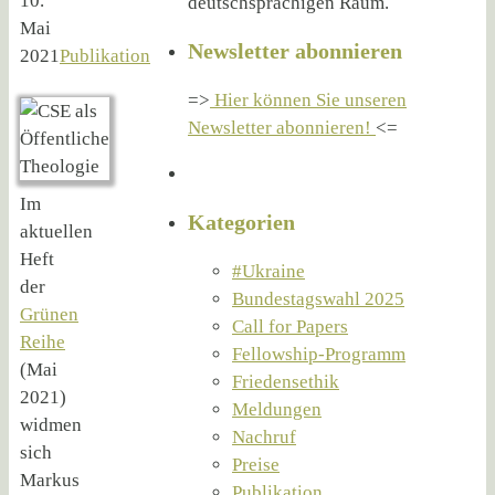
10.
deutschsprachigen Raum.
Mai
Newsletter abonnieren
2021
Publikation
=>
Hier können Sie unseren
Newsletter abonnieren!
<=
Im
Kategorien
aktuellen
Heft
#Ukraine
der
Bundestagswahl 2025
Grünen
Call for Papers
Reihe
Fellowship-Programm
(Mai
Friedensethik
2021)
Meldungen
widmen
Nachruf
sich
Preise
Markus
Publikation