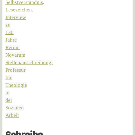
Selbstverständnis
.
Lesezeichen
.
Interview
zu
130
Jahre
Rerum
Novarum
Stellenausschreibung:
Professur
für
Theologie
in
der
Sozialen
Arbeit