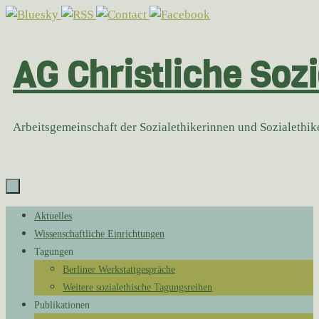
Zum
Inhalt
springen
AG Christliche Sozi
Arbeitsgemeinschaft der Sozialethikerinnen und Sozialethi
Zum
Aktuelles
Inhalt
Wissenschaftliche Einrichtungen
springen
Tagungen
Berliner Werkstattgespräche
Weitere sozialethische Tagungsreihen
Publikationen