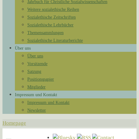
Jahrbuch für Christliche Sozialwissenschaften
Weitere sozialethische Reihen
Sozialethische Zeitschriften
Sozialethische Lehrbücher
Themensammlungen
Sozialethische Literaturberichte
Über uns
Über uns
Vorsitzende
Satzung
Positionspapier
Mitglieder
Impressum und Kontakt
Impressum und Kontakt
Newsletter
Homepage