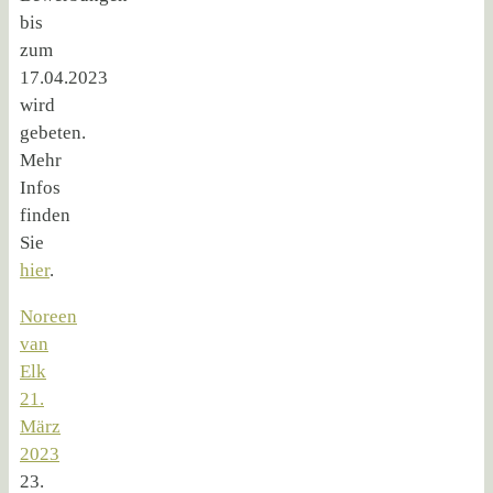
bis
zum
17.04.2023
wird
gebeten.
Mehr
Infos
finden
Sie
hier
.
Noreen
van
Elk
21.
März
2023
23.