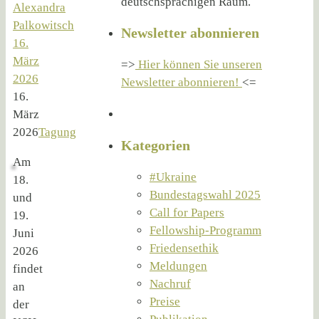
deutschsprachigen Raum.
Alexandra
Palkowitsch
Newsletter abonnieren
16.
März
=>
Hier können Sie unseren
2026
Newsletter abonnieren!
<=
16.
März
2026
Tagung
Kategorien
Am
#Ukraine
18.
Bundestagswahl 2025
und
Call for Papers
19.
Fellowship-Programm
Juni
Friedensethik
2026
Meldungen
findet
Nachruf
an
Preise
der