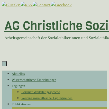
Zum
Inhalt
springen
AG Christliche Sozi
Arbeitsgemeinschaft der Sozialethikerinnen und Sozialethi
Zum
Aktuelles
Inhalt
Wissenschaftliche Einrichtungen
springen
Tagungen
Berliner Werkstattgespräche
Weitere sozialethische Tagungsreihen
Publikationen