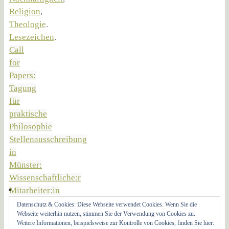
Religion
,
Theologie
.
Lesezeichen
.
Call
for
Papers:
Tagung
für
praktische
Philosophie
Stellenausschreibung
in
Münster:
Wissenschaftliche:r
Mitarbeiter:in
am
Datenschutz & Cookies: Diese Webseite verwendet Cookies. Wenn Sie die
Webseite weiterhin nutzen, stimmen Sie der Verwendung von Cookies zu.
ICS
Weitere Informationen, beispielsweise zur Kontrolle von Cookies, finden Sie hier: