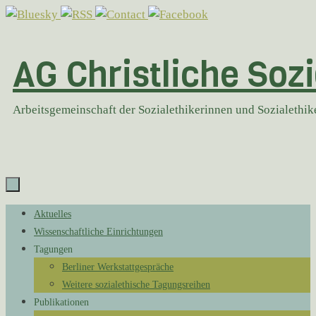
Zum
Inhalt
springen
AG Christliche Sozi
Arbeitsgemeinschaft der Sozialethikerinnen und Sozialethi
Zum
Aktuelles
Inhalt
Wissenschaftliche Einrichtungen
springen
Tagungen
Berliner Werkstattgespräche
Weitere sozialethische Tagungsreihen
Publikationen