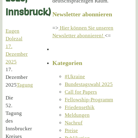
deutschsprachigen Raum.
Innsbruck)
Newsletter abonnieren
=>
Hier können Sie unseren
Eugen
Newsletter abonnieren!
<=
Dolezal
17.
Dezember
2025
Kategorien
17.
#Ukraine
Dezember
Bundestagswahl 2025
2025
Tagung
Call for Papers
Die
Fellowship-Programm
52.
Friedensethik
Tagung
Meldungen
des
Nachruf
Innsbrucker
Preise
Kreises