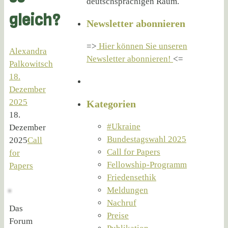
deutschsprachigen Raum.
gleich?
Newsletter abonnieren
=>
Hier können Sie unseren
Alexandra
Newsletter abonnieren!
<=
Palkowitsch
18.
Dezember
2025
Kategorien
18.
#Ukraine
Dezember
Bundestagswahl 2025
2025
Call
Call for Papers
for
Fellowship-Programm
Papers
Friedensethik
Meldungen
Nachruf
Das
Preise
Forum