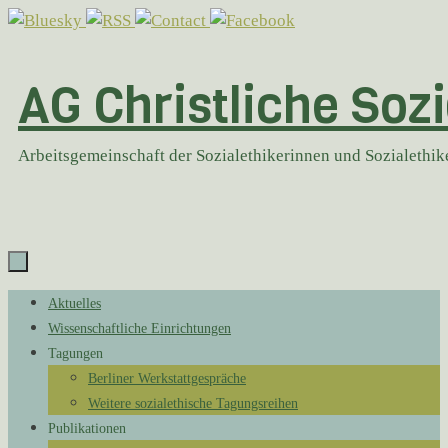
Zum
Inhalt
springen
AG Christliche Sozi
Arbeitsgemeinschaft der Sozialethikerinnen und Sozialethi
Zum
Aktuelles
Inhalt
Wissenschaftliche Einrichtungen
springen
Tagungen
Berliner Werkstattgespräche
Weitere sozialethische Tagungsreihen
Publikationen