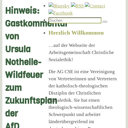
Hinweis:
Suchen
Gastkommentar
Suchen
nach:
Herzlich Willkommen
von
…auf der Webseite der
Ursula
Arbeitsgemeinschaft Christliche
Nothelle-
Sozialethik!
Die AG CSE ist eine Vereinigung
Wildfeuer
von Vertreterinnen und Vertretern
zum
der katholisch-theologischen
Disziplin der Christlichen
Zukunftsplan
Sozialethik. Sie hat einen
theologisch-wissenschaftlichen
der
Schwerpunkt und arbeitet
länderübergreifend im
AfD