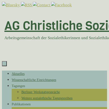
Zum
Inhalt
springen
AG Christliche Sozi
Arbeitsgemeinschaft der Sozialethikerinnen und Sozialethi
Zum
Aktuelles
Inhalt
Wissenschaftliche Einrichtungen
springen
Tagungen
Berliner Werkstattgespräche
Weitere sozialethische Tagungsreihen
Publikationen