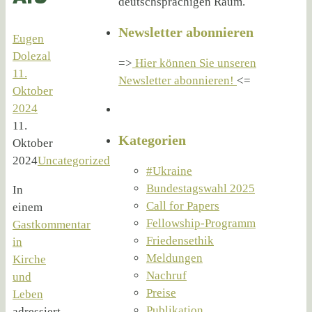
deutschsprachigen Raum.
Newsletter abonnieren
Eugen
Dolezal
=>
Hier können Sie unseren
11.
Newsletter abonnieren!
<=
Oktober
2024
11.
Kategorien
Oktober
2024
Uncategorized
#Ukraine
Bundestagswahl 2025
In
Call for Papers
einem
Fellowship-Programm
Gastkommentar
Friedensethik
in
Meldungen
Kirche
Nachruf
und
Preise
Leben
Publikation
adressiert