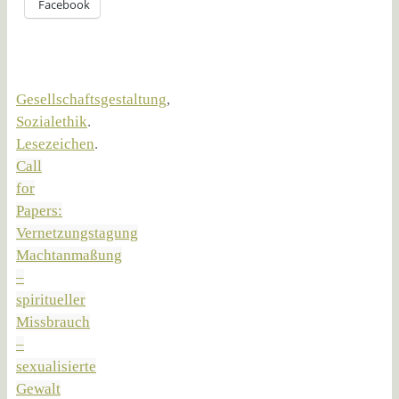
Facebook
Gesellschaftsgestaltung
,
Sozialethik
.
Lesezeichen
.
Call
for
Papers:
Vernetzungstagung
Machtanmaßung
–
spiritueller
Missbrauch
–
sexualisierte
Gewalt