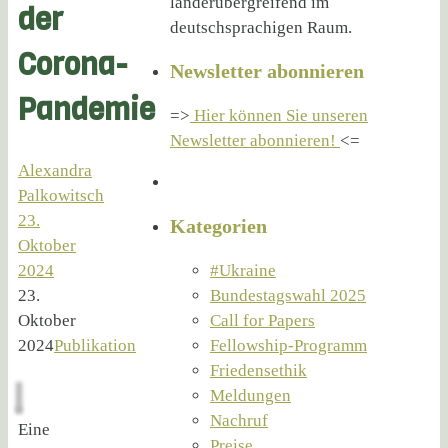
länderübergreifend im
der
deutschsprachigen Raum.
Corona-
Newsletter abonnieren
Pandemie
=>
Hier können Sie unseren
Newsletter abonnieren!
<=
Alexandra
Palkowitsch
23.
Kategorien
Oktober
2024
#Ukraine
23.
Bundestagswahl 2025
Oktober
Call for Papers
2024
Publikation
Fellowship-Programm
Friedensethik
Meldungen
Nachruf
Eine
Preise