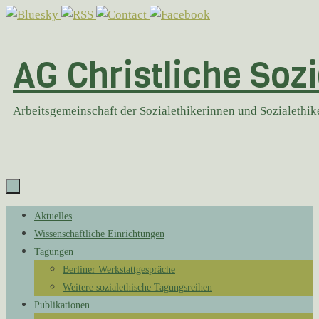
Zum
Inhalt
springen
AG Christliche Sozi
Arbeitsgemeinschaft der Sozialethikerinnen und Sozialethi
Zum
Aktuelles
Inhalt
Wissenschaftliche Einrichtungen
springen
Tagungen
Berliner Werkstattgespräche
Weitere sozialethische Tagungsreihen
Publikationen