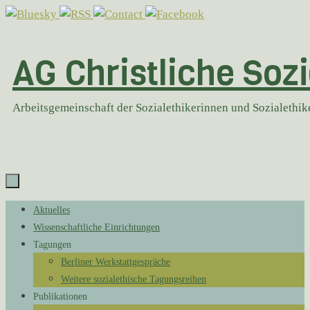
Zum
Inhalt
springen
AG Christliche Sozi
Arbeitsgemeinschaft der Sozialethikerinnen und Sozialethi
Zum
Aktuelles
Inhalt
Wissenschaftliche Einrichtungen
springen
Tagungen
Berliner Werkstattgespräche
Weitere sozialethische Tagungsreihen
Publikationen