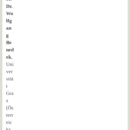
Dr.
Wo
lfg
an
g
Be
ned
ek
,
Uni
ver
sitä
t
Gra
z
(Ös
terr
eic
h),