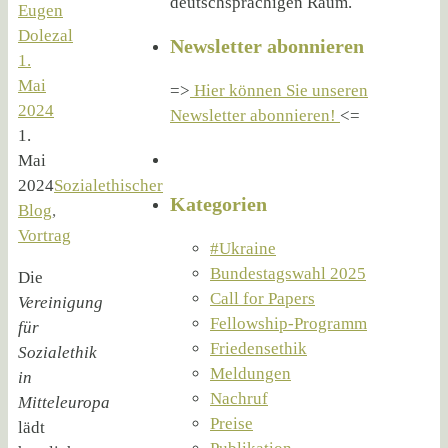
deutschsprachigen Raum.
Eugen
Dolezal
Newsletter abonnieren
1.
Mai
=>
Hier können Sie unseren
2024
Newsletter abonnieren!
<=
1.
Mai
2024
Sozialethischer
Kategorien
Blog
,
Vortrag
#Ukraine
Bundestagswahl 2025
Die
Call for Papers
Vereinigung
Fellowship-Programm
für
Friedensethik
Sozialethik
Meldungen
in
Nachruf
Mitteleuropa
Preise
lädt