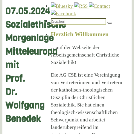
07.05.2024
Suchen
Sozialethische
Suchen
nach:
Herzlich Willkommen
Morgenlage
…auf der Webseite der
Mitteleuropa
Arbeitsgemeinschaft Christliche
mit
Sozialethik!
Die AG CSE ist eine Vereinigung
Prof.
von Vertreterinnen und Vertretern
Dr.
der katholisch-theologischen
Disziplin der Christlichen
Wolfgang
Sozialethik. Sie hat einen
theologisch-wissenschaftlichen
Benedek
Schwerpunkt und arbeitet
länderübergreifend im