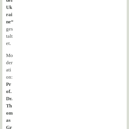
der
Uk
rai
ne“
ges
talt
et.
Mo
der
ati
on:
Pr
of.
Dr.
Th
om
as
Gr