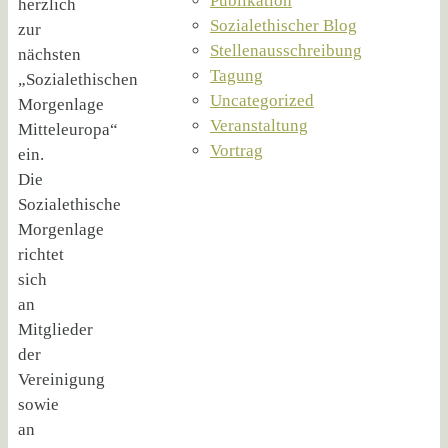
Publikation
herzlich
Sozialethischer Blog
zur
Stellenausschreibung
nächsten
Tagung
„Sozialethischen
Uncategorized
Morgenlage
Veranstaltung
Mitteleuropa“
Vortrag
ein.
Die
Sozialethische
Morgenlage
richtet
sich
an
Mitglieder
der
Vereinigung
sowie
an