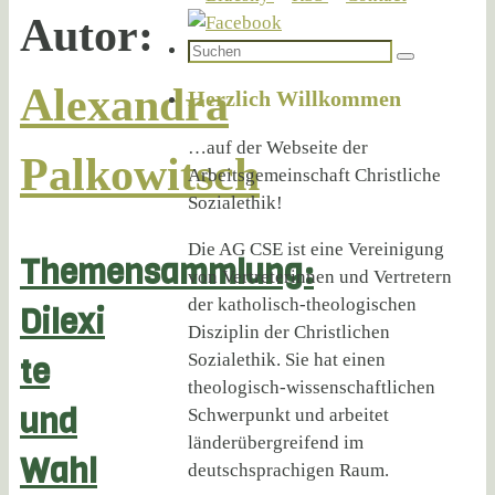
Autor:
Suchen
Suchen
nach:
Alexandra
Herzlich Willkommen
…auf der Webseite der
Palkowitsch
Arbeitsgemeinschaft Christliche
Sozialethik!
Die AG CSE ist eine Vereinigung
Themensammlung:
von Vertreterinnen und Vertretern
der katholisch-theologischen
Dilexi
Disziplin der Christlichen
Sozialethik. Sie hat einen
te
theologisch-wissenschaftlichen
und
Schwerpunkt und arbeitet
länderübergreifend im
Wahl
deutschsprachigen Raum.