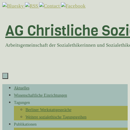
Zum
Inhalt
springen
AG Christliche Sozi
Arbeitsgemeinschaft der Sozialethikerinnen und Sozialethi
Zum
Aktuelles
Inhalt
Wissenschaftliche Einrichtungen
springen
Tagungen
Berliner Werkstattgespräche
Weitere sozialethische Tagungsreihen
Publikationen