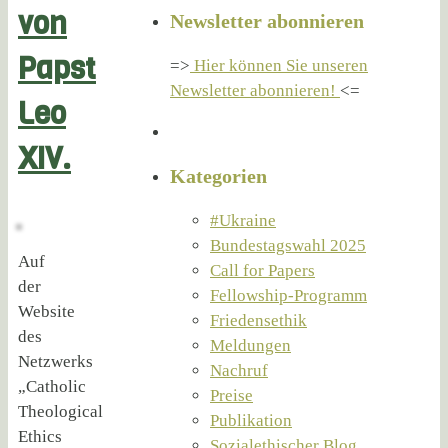
von
Newsletter abonnieren
Papst
=>
Hier können Sie unseren
Newsletter abonnieren!
<=
Leo
XIV.
Kategorien
#Ukraine
Bundestagswahl 2025
Auf
Call for Papers
der
Fellowship-Programm
Website
Friedensethik
des
Meldungen
Netzwerks
Nachruf
„Catholic
Preise
Theological
Publikation
Ethics
Sozialethischer Blog