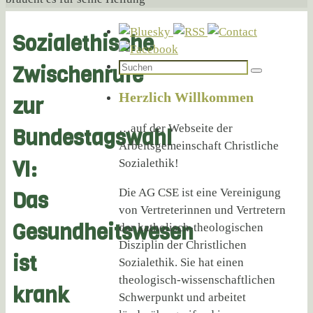
Sozialethische
Suchen
Zwischenrufe
Suchen
nach:
Herzlich Willkommen
zur
…auf der Webseite der
Bundestagswahl
Arbeitsgemeinschaft Christliche
VI:
Sozialethik!
Die AG CSE ist eine Vereinigung
Das
von Vertreterinnen und Vertretern
Gesundheitswesen
der katholisch-theologischen
Disziplin der Christlichen
ist
Sozialethik. Sie hat einen
theologisch-wissenschaftlichen
krank
Schwerpunkt und arbeitet