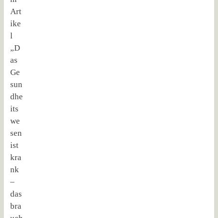
Art
ike
l
„D
as
Ge
sun
dhe
its
we
sen
ist
kra
nk
–
das
bra