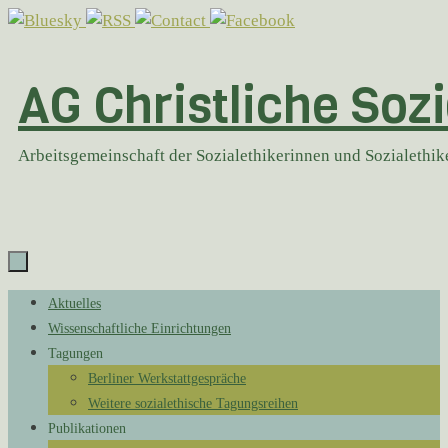
Zum
Inhalt
springen
AG Christliche Sozi
Arbeitsgemeinschaft der Sozialethikerinnen und Sozialethi
Zum
Aktuelles
Inhalt
Wissenschaftliche Einrichtungen
springen
Tagungen
Berliner Werkstattgespräche
Weitere sozialethische Tagungsreihen
Publikationen