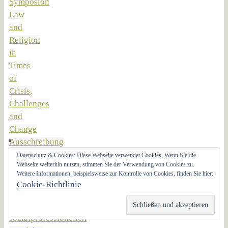
Symposion
Law
and
Religion
in
Times
of
Crisis,
Challenges
and
Change
Ausschreibung
Berlin:
Datenschutz & Cookies: Diese Webseite verwendet Cookies. Wenn Sie die
Webseite weiterhin nutzen, stimmen Sie der Verwendung von Cookies zu.
Professur
Weitere Informationen, beispielsweise zur Kontrolle von Cookies, finden Sie hier:
für
Cookie-Richtlinie
ethische
Grundlagen
sozialprofessionellen