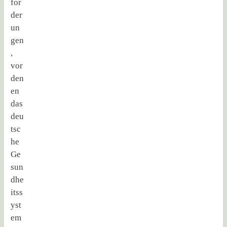
for
der
un
gen
,
vor
den
en
das
deu
tsc
he
Ge
sun
dhe
itss
yst
em