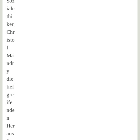
Soz
iale
thi
ker
Chr
isto
f
Ma
ndr
y
die
tief
gre
ife
nde
n
Her
aus