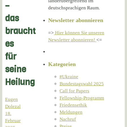
länderübergreifend im
–
deutschsprachigen Raum.
das
Newsletter abonnieren
braucht
=>
Hier können Sie unseren
Newsletter abonnieren!
<=
es
für
Kategorien
seine
#Ukraine
Heilung
Bundestagswahl 2025
Call for Papers
Fellowship-Programm
Eugen
Friedensethik
Dolezal
Meldungen
18.
Nachruf
Februar
Preise