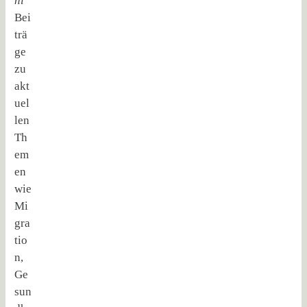
hl
“
Bei
trä
ge
zu
akt
uel
len
Th
em
en
wie
Mi
gra
tio
n,
Ge
sun