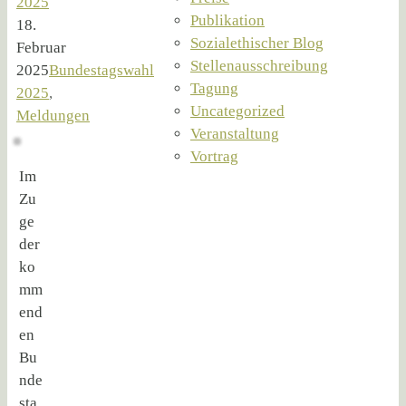
2025
Publikation
18.
Sozialethischer Blog
Februar
Stellenausschreibung
2025
Bundestagswahl
Tagung
2025
,
Uncategorized
Meldungen
Veranstaltung
Vortrag
Im
Zu
ge
der
ko
mm
end
en
Bu
nde
sta