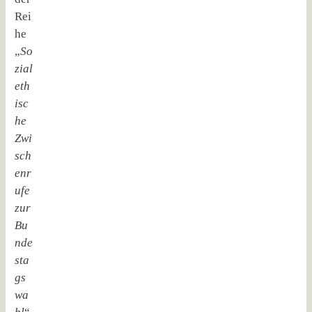
Rei
he
„
So
zial
eth
isc
he
Zwi
sch
enr
ufe
zur
Bu
nde
sta
gs
wa