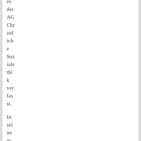
rn
der
AG
Chr
istl
ich
e
Soz
iale
thi
k
ver
fas
st.
In
sei
ne
m