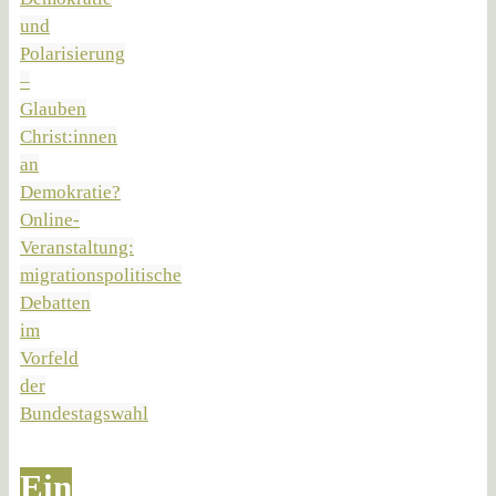
und
Polarisierung
–
Glauben
Christ:innen
an
Demokratie?
Online-
Veranstaltung:
migrationspolitische
Debatten
im
Vorfeld
der
Bundestagswahl
Ein