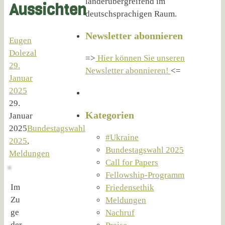
länderübergreifend im
Aussichten
deutschsprachigen Raum.
Newsletter abonnieren
Eugen
Dolezal
=>
Hier können Sie unseren
29.
Newsletter abonnieren!
<=
Januar
2025
29.
Kategorien
Januar
2025
Bundestagswahl
#Ukraine
2025
,
Bundestagswahl 2025
Meldungen
Call for Papers
Fellowship-Programm
Im
Friedensethik
Zu
Meldungen
ge
Nachruf
der