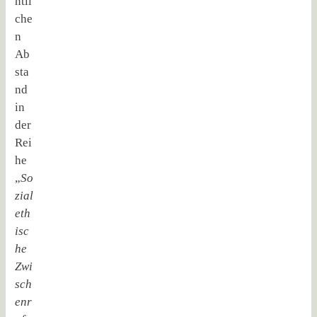
ntli
che
n
Ab
sta
nd
in
der
Rei
he
„
So
zial
eth
isc
he
Zwi
sch
enr