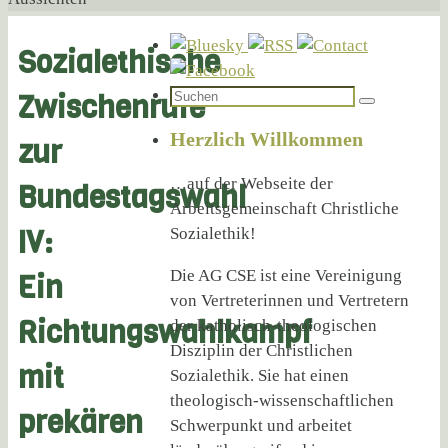
Sozialethische
Suchen
Zwischenrufe
Suchen
nach:
Herzlich Willkommen
zur
…auf der Webseite der
Bundestagswahl
Arbeitsgemeinschaft Christliche
IV:
Sozialethik!
Die AG CSE ist eine Vereinigung
Ein
von Vertreterinnen und Vertretern
Richtungswahlkampf
der katholisch-theologischen
Disziplin der Christlichen
mit
Sozialethik. Sie hat einen
theologisch-wissenschaftlichen
prekären
Schwerpunkt und arbeitet