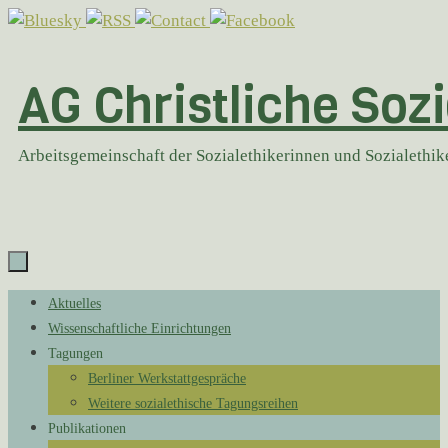
Zum
Inhalt
springen
AG Christliche Sozi
Arbeitsgemeinschaft der Sozialethikerinnen und Sozialethi
Zum
Aktuelles
Inhalt
Wissenschaftliche Einrichtungen
springen
Tagungen
Berliner Werkstattgespräche
Weitere sozialethische Tagungsreihen
Publikationen