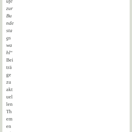
ufe
zur
Bu
nde
sta
gs
wa
hl
“
Bei
trä
ge
zu
akt
uel
len
Th
em
en