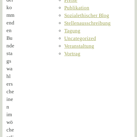
Preise
ko
Publikation
mm
Sozialethischer Blog
end
Stellenausschreibung
en
Tagung
Bu
Uncategorized
nde
Veranstaltung
sta
Vortrag
gs
wa
hl
ers
che
ine
n
im
wö
che