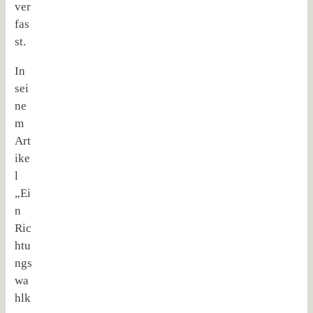
ver
fas
st.
In
sei
ne
m
Art
ike
l
„Ei
n
Ric
htu
ngs
wa
hlk