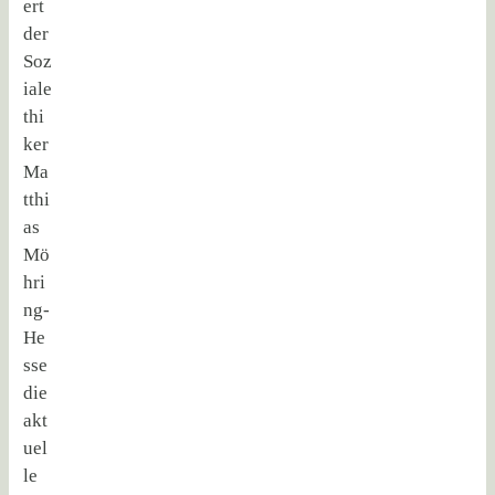
ert
der
Soz
iale
thi
ker
Ma
tthi
as
Mö
hri
ng-
He
sse
die
akt
uel
le