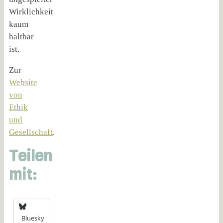
Wirklichkeit
kaum
haltbar
ist.
Zur
Website
von
Ethik
und
Gesellschaft
.
Teilen
mit:
Bluesky