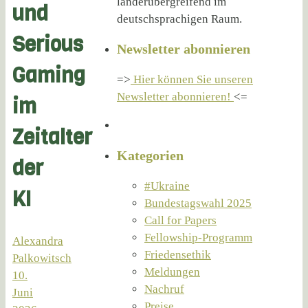
länderübergreifend im
und
deutschsprachigen Raum.
Serious
Newsletter abonnieren
Gaming
=>
Hier können Sie unseren
Newsletter abonnieren!
<=
im
Zeitalter
Kategorien
der
#Ukraine
KI
Bundestagswahl 2025
Call for Papers
Fellowship-Programm
Alexandra
Friedensethik
Palkowitsch
Meldungen
10.
Nachruf
Juni
Preise