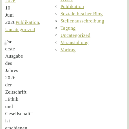
2026
Publikation
10.
Sozialethischer Blog
Juni
Stellenausschreibung
2026
Publikation
,
Tagung
Uncategorized
Uncategorized
Die
Veranstaltung
erste
Vortrag
Ausgabe
des
Jahres
2026
der
Zeitschrift
„Ethik
und
Gesellschaft“
ist
erschienen.