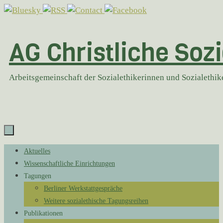
Zum
Inhalt
springen
AG Christliche Sozi
Arbeitsgemeinschaft der Sozialethikerinnen und Sozialethi
Zum
Aktuelles
Inhalt
Wissenschaftliche Einrichtungen
springen
Tagungen
Berliner Werkstattgespräche
Weitere sozialethische Tagungsreihen
Publikationen