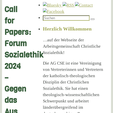
Call
Suchen
for
Suchen
nach:
Herzlich Willkommen
Papers:
…auf der Webseite der
Forum
Arbeitsgemeinschaft Christliche
Sozialethik
Sozialethik!
Die AG CSE ist eine Vereinigung
2024
von Vertreterinnen und Vertretern
–
der katholisch-theologischen
Disziplin der Christlichen
Gegen
Sozialethik. Sie hat einen
theologisch-wissenschaftlichen
das
Schwerpunkt und arbeitet
länderübergreifend im
Aus