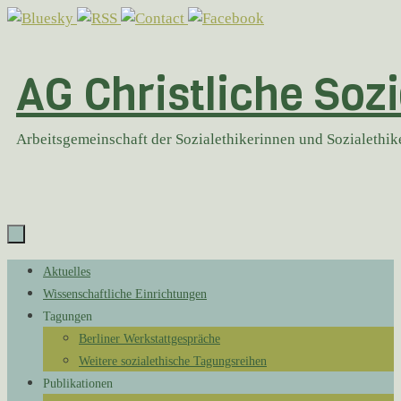
Zum
Inhalt
springen
AG Christliche Sozi
Arbeitsgemeinschaft der Sozialethikerinnen und Sozialethi
Zum
Aktuelles
Inhalt
Wissenschaftliche Einrichtungen
springen
Tagungen
Berliner Werkstattgespräche
Weitere sozialethische Tagungsreihen
Publikationen