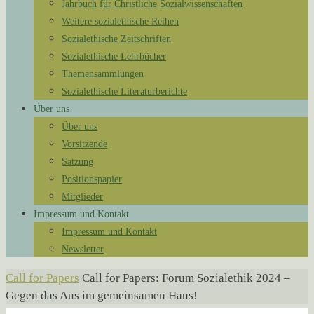
Jahrbuch für Christliche Sozialwissenschaften
Weitere sozialethische Reihen
Sozialethische Zeitschriften
Sozialethische Lehrbücher
Themensammlungen
Sozialethische Literaturberichte
Über uns
Über uns
Vorsitzende
Satzung
Positionspapier
Mitglieder
Impressum und Kontakt
Impressum und Kontakt
Newsletter
Start
Call for Papers
Call for Papers: Forum Sozialethik 2024 –
Gegen das Aus im gemeinsamen Haus!