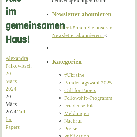
deutschsprachigen Raum.
im
Newsletter abonnieren
gemeinsamen
=>
Hier können Sie unseren
Newsletter abonnieren!
<=
Haus!
Alexandra
Kategorien
Palkowitsch
20.
#Ukraine
März
Bundestagswahl 2025
2024
Call for Papers
20.
Fellowship-Programm
März
Friedensethik
2024
Call
Meldungen
for
Nachruf
Papers
Preise
Publikation