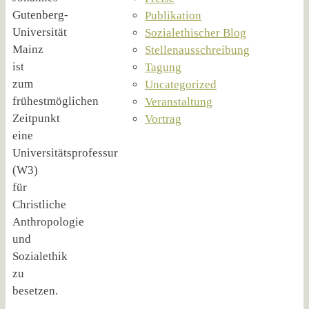
Gutenberg-
Publikation
Universität
Sozialethischer Blog
Mainz
Stellenausschreibung
ist
Tagung
zum
Uncategorized
frühestmöglichen
Veranstaltung
Zeitpunkt
Vortrag
eine
Universitätsprofessur
(W3)
für
Christliche
Anthropologie
und
Sozialethik
zu
besetzen.