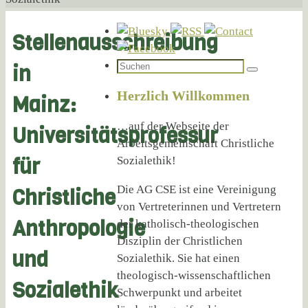
Stellenausschreibung
Suchen
in
Suchen
nach:
Herzlich Willkommen
Mainz:
…auf der Webseite der
Universitätsprofessur
Arbeitsgemeinschaft Christliche
für
Sozialethik!
Die AG CSE ist eine Vereinigung
Christliche
von Vertreterinnen und Vertretern
Anthropologie
der katholisch-theologischen
Disziplin der Christlichen
und
Sozialethik. Sie hat einen
theologisch-wissenschaftlichen
Sozialethik
Schwerpunkt und arbeitet