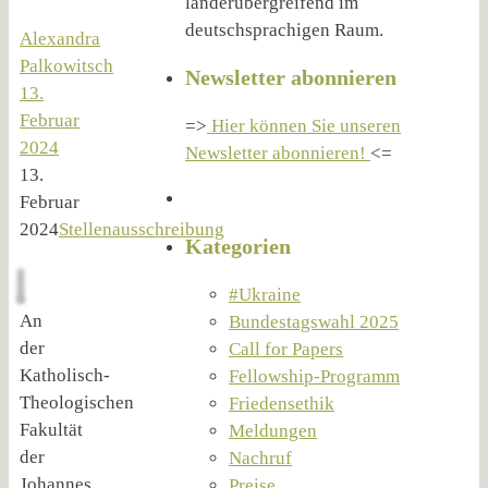
länderübergreifend im
deutschsprachigen Raum.
Alexandra
Palkowitsch
Newsletter abonnieren
13.
Februar
=>
Hier können Sie unseren
2024
Newsletter abonnieren!
<=
13.
Februar
2024
Stellenausschreibung
Kategorien
#Ukraine
An
Bundestagswahl 2025
der
Call for Papers
Katholisch-
Fellowship-Programm
Theologischen
Friedensethik
Fakultät
Meldungen
der
Nachruf
Johannes
Preise