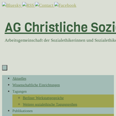
Zum
Inhalt
springen
AG Christliche Sozi
Arbeitsgemeinschaft der Sozialethikerinnen und Sozialethi
Zum
Aktuelles
Inhalt
Wissenschaftliche Einrichtungen
springen
Tagungen
Berliner Werkstattgespräche
Weitere sozialethische Tagungsreihen
Publikationen