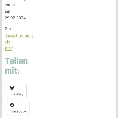
endet
am
29.02.2024.
Zur
Ausschreibung
als
PDF
.
Teilen
mit:
Bluesky
Facebook