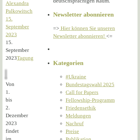
deutschsprachigen Raum.
Alexandra
Palkowitsch
Newsletter abonnieren
15.
September
=>
Hier können Sie unseren
2023
Newsletter abonnieren!
<=
15.
September
2023
Tagung
Kategorien
#Ukraine
Von
Bundestagswahl 2025
1.
Call for Papers
bis
Fellowship-Programm
2.
Friedensethik
Dezember
Meldungen
2023
Nachruf
findet
Preise
im
Publikation