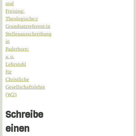
und
Freising:
Theologische:r
Grundsatzreferent:in
Stellenausschreibung
in
Paderborn:
a. o.
Lehrstuhl
für
Christliche
Gesellschaftslehre
(W2)
Schreibe
einen