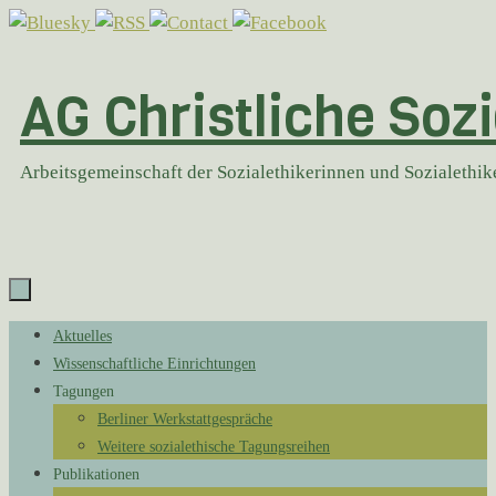
Zum
Inhalt
springen
AG Christliche Sozi
Arbeitsgemeinschaft der Sozialethikerinnen und Sozialethi
Zum
Aktuelles
Inhalt
Wissenschaftliche Einrichtungen
springen
Tagungen
Berliner Werkstattgespräche
Weitere sozialethische Tagungsreihen
Publikationen