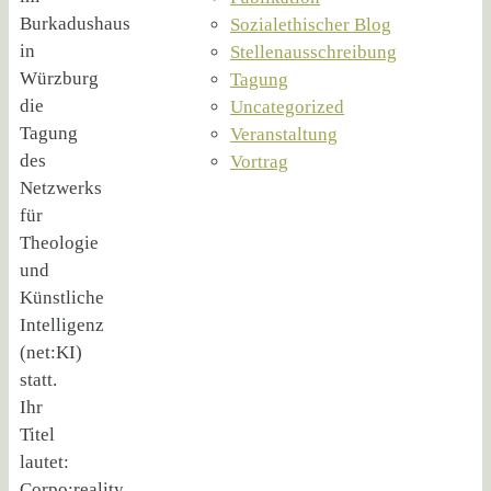
Burkadushaus
Sozialethischer Blog
in
Stellenausschreibung
Würzburg
Tagung
die
Uncategorized
Tagung
Veranstaltung
des
Vortrag
Netzwerks
für
Theologie
und
Künstliche
Intelligenz
(net:KI)
statt.
Ihr
Titel
lautet:
Corpo:reality