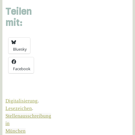
Teilen
mit:
Bluesky
Facebook
Digitalisierung
.
Lesezeichen
.
Stellenausschreibung
in
München