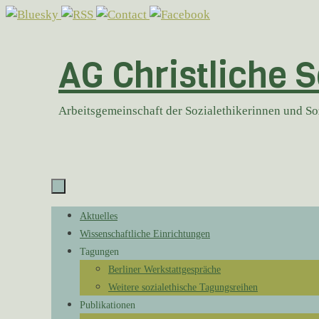
Zum
Inhalt
springen
AG Christliche S
Arbeitsgemeinschaft der Sozialethikerinnen und S
Zum
Aktuelles
Inhalt
Wissenschaftliche Einrichtungen
springen
Tagungen
Berliner Werkstattgespräche
Weitere sozialethische Tagungsreihen
Publikationen