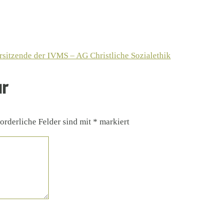
sitzende der IVMS – AG Christliche Sozialethik
ar
orderliche Felder sind mit
*
markiert