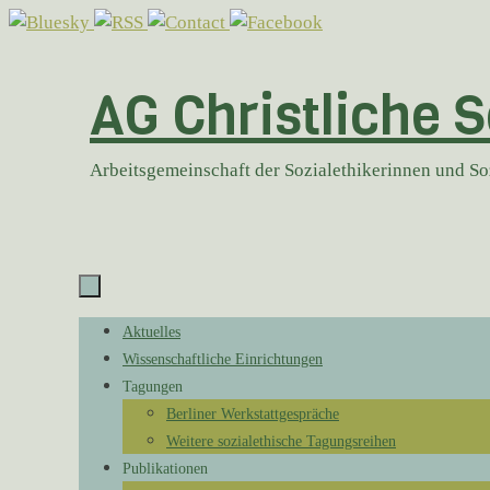
Zum
Inhalt
springen
AG Christliche S
Arbeitsgemeinschaft der Sozialethikerinnen und S
Zum
Aktuelles
Inhalt
Wissenschaftliche Einrichtungen
springen
Tagungen
Berliner Werkstattgespräche
Weitere sozialethische Tagungsreihen
Publikationen