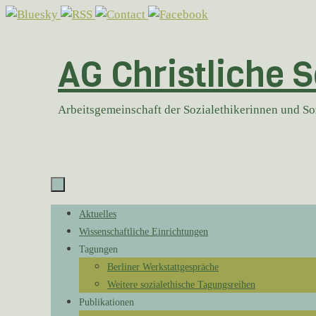
Zum
Inhalt
springen
AG Christliche S
Arbeitsgemeinschaft der Sozialethikerinnen und S
Zum
Aktuelles
Inhalt
Wissenschaftliche Einrichtungen
springen
Tagungen
Berliner Werkstattgespräche
Weitere sozialethische Tagungsreihen
Publikationen