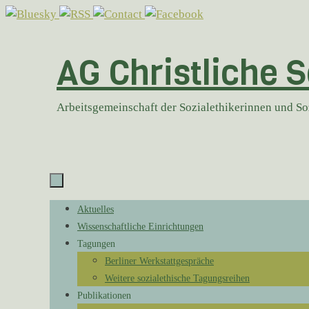
Zum
Inhalt
springen
AG Christliche S
Arbeitsgemeinschaft der Sozialethikerinnen und S
Zum
Aktuelles
Inhalt
Wissenschaftliche Einrichtungen
springen
Tagungen
Berliner Werkstattgespräche
Weitere sozialethische Tagungsreihen
Publikationen